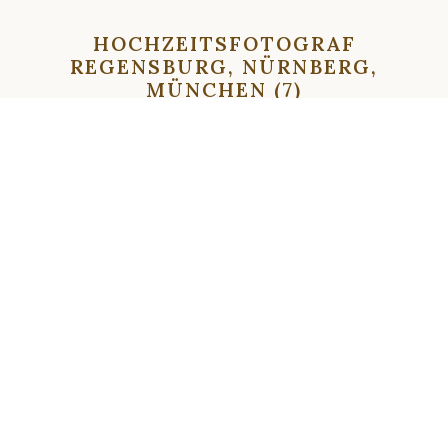
HOCHZEITSFOTOGRAF
REGENSBURG, NÜRNBERG,
MÜNCHEN (7)
⇦
⇨
⇦
⇨