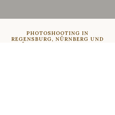
PHOTOSHOOTING IN
REGENSBURG, NÜRNBERG UND
MÜNCHEN. PORTRAITS UND
FAMILIE. FOTOGRAF
REGENSBURG.